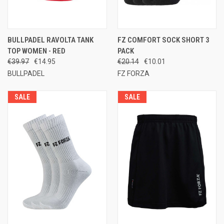
BULLPADEL RAVOLTA TANK
FZ COMFORT SOCK SHORT 3
TOP WOMEN - RED
PACK
€39.97
€14.95
€20.14
€10.01
BULLPADEL
FZ FORZA
SALE
SALE