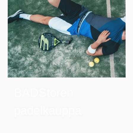
BADStoren
padelkauppa