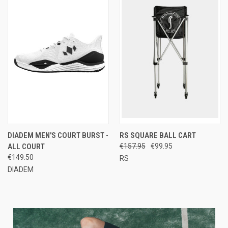
DIADEM MEN'S COURT BURST -
RS SQUARE BALL CART
ALL COURT
€157.95
€99.95
€149.50
RS
DIADEM