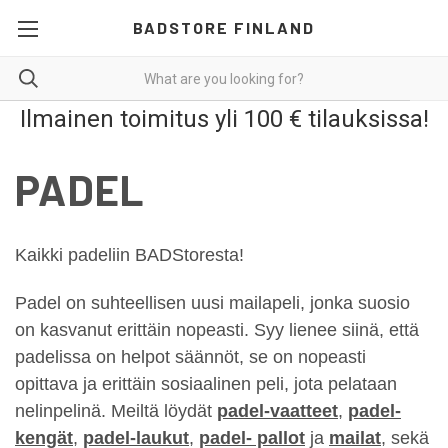
BADSTORE FINLAND
Ilmainen toimitus yli 100 € tilauksissa!
PADEL
Kaikki padeliin BADStoresta!
Padel on suhteellisen uusi mailapeli, jonka suosio
on kasvanut erittäin nopeasti. Syy lienee siinä, että
padelissa on helpot säännöt, se on nopeasti
opittava ja erittäin sosiaalinen peli, jota pelataan
nelinpelinä. Meiltä löydät
padel-vaatteet
,
padel-
kengät
,
padel-laukut
,
padel- pallot
ja
mailat
, sekä