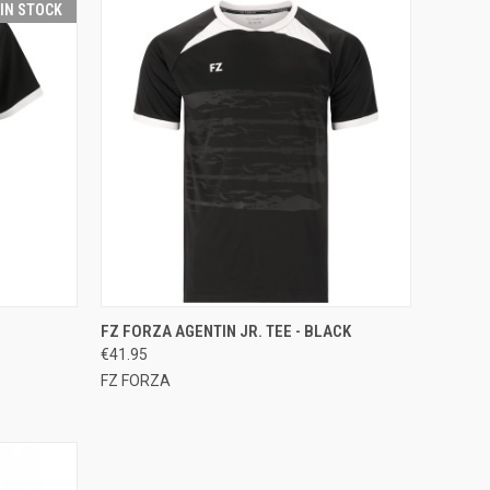
 IN STOCK
OPTIONS
QUICK VIEW
VIEW OPTIONS
FZ FORZA AGENTIN JR. TEE - BLACK
€41.95
Compare
FZ FORZA