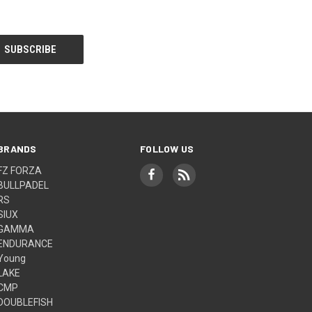
BRANDS
FOLLOW US
FZ FORZA
BULLPADEL
RS
SIUX
GAMMA
ENDURANCE
Young
LAKE
CMP
DOUBLEFISH