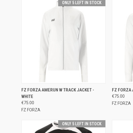
ONLY 5 LEFT IN STOCK
QUICK VIEW
VIEW OPTIONS
QUICK
FZ FORZA AMERUN W TRACK JACKET -
FZ FORZA 
WHITE
€75.00
Compare
Compar
€75.00
FZ FORZA
FZ FORZA
ONLY 5 LEFT IN STOCK