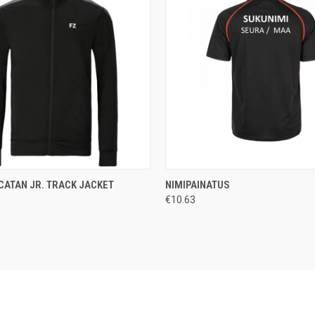
 VIEW
VIEW OPTIONS
QUICK VIEW
ADD T
CATAN JR. TRACK JACKET
NIMIPAINATUS
€10.63
e
Compare