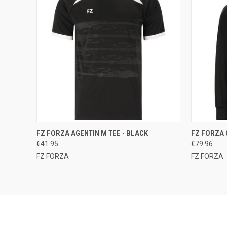
QUICK VIEW
VIEW OPTIONS
QUICK
FZ FORZA AGENTIN M TEE - BLACK
FZ FORZA 
€41.95
€79.96
Compare
Compar
FZ FORZA
FZ FORZA