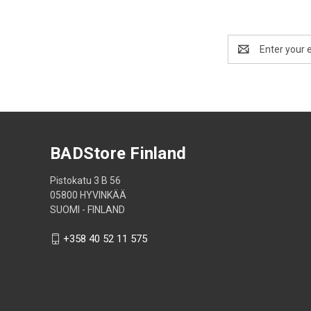
Email
Address
BADStore Finland
Pistokatu 3 B 56
05800 HYVINKÄÄ
SUOMI - FINLAND
+358 40 52 11 575