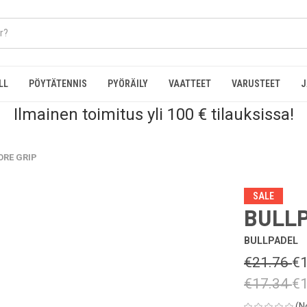
LL
PÖYTÄTENNIS
PYÖRÄILY
VAATTEET
VARUSTEET
J
Ilmainen toimitus yli 100 € tilauksissa!
ORE GRIP
SALE
BULLP
BULLPADEL
€21.76
€1
€17.34
€1
(N