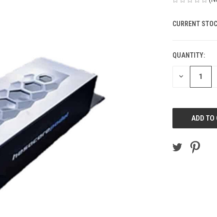
CURRENT STOC
QUANTITY:
DECREASE
QUANTITY
OF
UNDEFINED