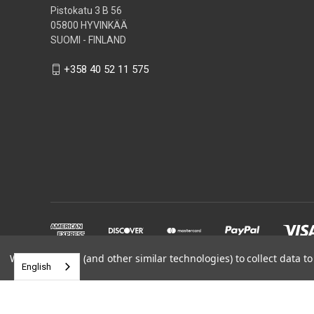
Pistokatu 3 B 56
05800 HYVINKÄÄ
SUOMI - FINLAND
+358 40 52 11 575
We use cookies (and other similar technologies) to collect data 
English
Powered by
BigCommerce