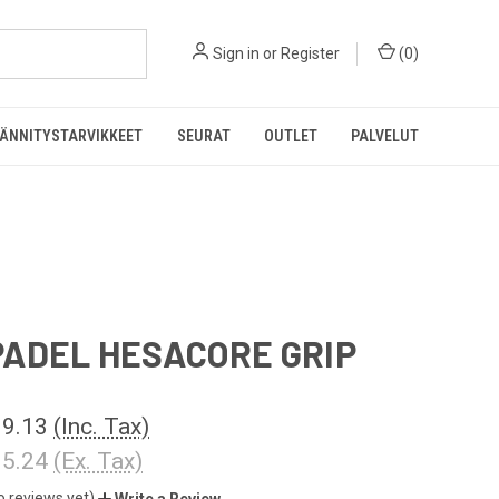
Sign in
or
Register
(
0
)
ÄNNITYSTARVIKKEET
SEURAT
OUTLET
PALVELUT
ADEL HESACORE GRIP
9.13
(Inc. Tax)
5.24
(Ex. Tax)
o reviews yet)
Write a Review