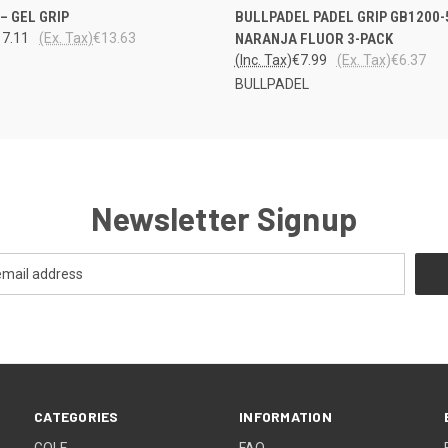
LO
 VIEW
ADD TO CART
– GEL GRIP
BULLPADEL PADEL GRIP GB1200-
QUICK VIEW
VARA
17.11
(Ex. Tax)
€13.63
NARANJA FLUOR 3-PACK
(Inc. Tax)
€7.99
(Ex. Tax)
€6.37
BULLPADEL
Newsletter Signup
CATEGORIES
INFORMATION
GOLF
FAQ