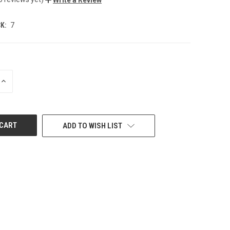
K:
7
INCREASE
QUANTITY
OF
UNDEFINED
ADD TO WISH LIST