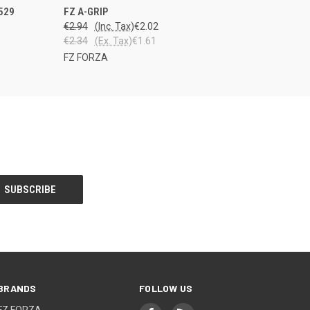
PPU
QUICK VIEW
VIEW OPTIONS
529
FZ A-GRIP
STOSTA
€2.94
(Inc. Tax)
€2.02
€2.34
(Ex. Tax)
€1.61
FZ FORZA
BRANDS
FOLLOW US
FZ FORZA