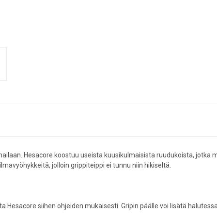
mailaan. Hesacore koostuu useista kuusikulmaisista ruudukoista, jotka
mavyöhykkeitä, jolloin grippiteippi ei tunnu niin hikiseltä.
a Hesacore siihen ohjeiden mukaisesti. Gripin päälle voi lisätä halutes