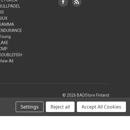
BULLPADEL
RS
SIUX
GAMMA
ENDURANCE
Young
LAKE
CMP
DOUBLEFISH
View All
© 2026 BADStore Finland
Settings
Reject all
Accept All Cookies
Theme by
Weizen Young