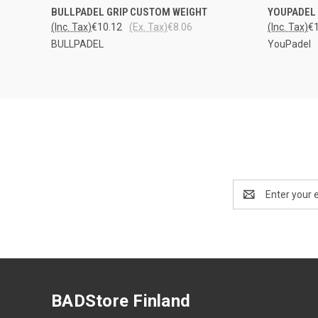
QUICK VIEW
ADD TO CART
QUICK
BULLPADEL GRIP CUSTOM WEIGHT
YOUPADEL 
(Inc. Tax)
€10.12
(Ex. Tax)
€8.06
(Inc. Tax)
€
BULLPADEL
YouPadel
Email
Address
BADStore Finland