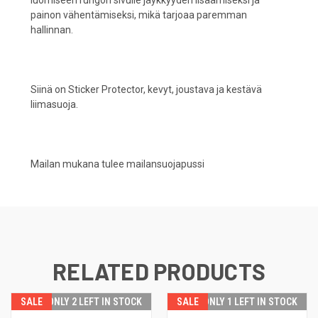
painon vähentämiseksi, mikä tarjoaa paremman
hallinnan.
Siinä on Sticker Protector, kevyt, joustava ja kestävä
liimasuoja.
Mailan mukana tulee mailansuojapussi
RELATED PRODUCTS
SALE
ONLY 2 LEFT IN STOCK
SALE
ONLY 1 LEFT IN STOCK