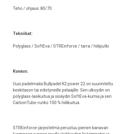
Teho / ohjaus: 80/70
Tekniikat:
Polyglass / SoftEva / STREinforce / tarra / hiiliputki
Kuvaus:
Uusi padelmaila Bullpadel K2 power 22 on suunniteltu
keskitason tai edistyneille pelaajille. Sen ulkoydin on
polyglass-lasikuitua ja sisäydin SoftEva-kumia ja sen
CarbonTube-runko 100 % hiilikuitua.
STREinforce-järjestelmä perustuu pienen kanavan
luomiseen rungon sivulle jäykkyyden lisäämiseksi ja