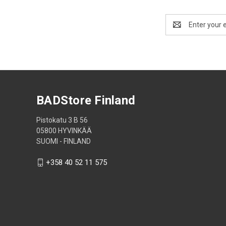
Email
Address
BADStore Finland
Pistokatu 3 B 56
05800 HYVINKÄÄ
SUOMI - FINLAND
+358 40 52 11 575