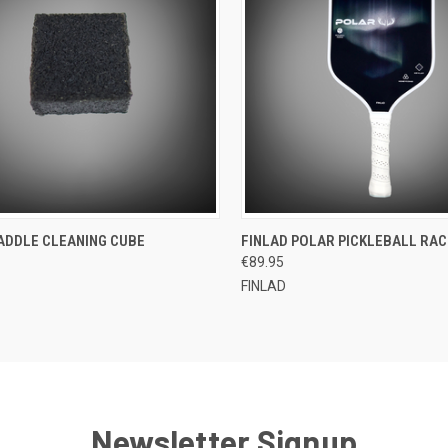
LOPPU
QUICK VIEW
ADD 
PADDLE CLEANING CUBE
FINLAD POLAR PICKLEBALL RAC
CK VIEW
VARASTOSTA
€89.95
Compare
re
FINLAD
Newsletter Signup