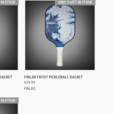
T IN STOCK
ONLY 3 LEFT IN STOCK
TO CART
QUICK VIEW
ADD TO CART
 RACKET
FINLAD FROST PICKLEBALL RACKET
€59.94
Compare
FINLAD
T IN STOCK