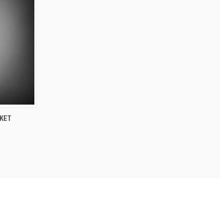
TO CART
KET