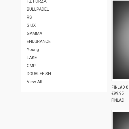
FZ FORZA
BULLPADEL
RS
SIUX
GAMMA
ENDURANCE
Young
LAKE
CMP
DOUBLEFISH
View All
QUI
FINLAD C
€99.95
Compa
FINLAD