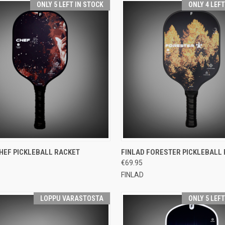
ONLY 5 LEFT IN STOCK
ONLY 4 LEF
CK VIEW
ADD TO CART
QUICK VIEW
ADD 
HEF PICKLEBALL RACKET
FINLAD FORESTER PICKLEBALL
€69.95
re
Compare
FINLAD
LOPPU VARASTOSTA
ONLY 5 LEF