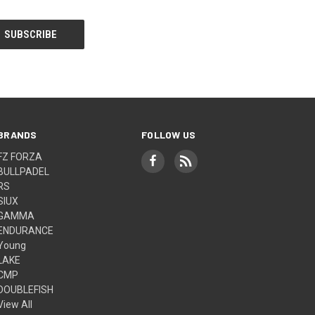
BRANDS
FOLLOW US
FZ FORZA
BULLPADEL
RS
SIUX
GAMMA
ENDURANCE
Young
LAKE
CMP
DOUBLEFISH
View All