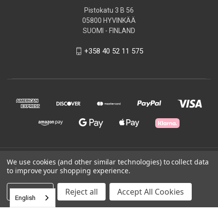
Pistokatu 3 B 56
05800 HYVINKÄÄ
SUOMI - FINLAND
+358 40 52 11 575
© 2026 BADStore Finland
We use cookies (and other similar technologies) to collect data
to improve your shopping experience.
Powered by
BigCommerce
Settings
Reject all
Accept All Cookies
English
Theme by
Weizen Young