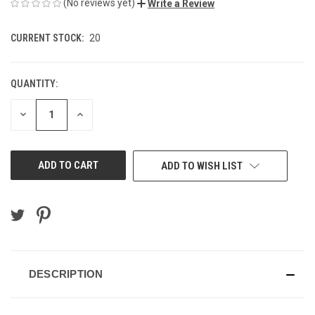
(No reviews yet)
Write a Review
CURRENT STOCK:
20
QUANTITY:
DECREASE
INCREASE
QUANTITY
QUANTITY
OF
OF
UNDEFINED
UNDEFINED
ADD TO WISH LIST
DESCRIPTION