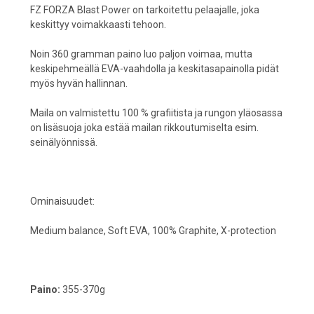
FZ FORZA Blast Power on tarkoitettu pelaajalle, joka
keskittyy voimakkaasti tehoon.
Noin 360 gramman paino luo paljon voimaa, mutta
keskipehmeällä EVA-vaahdolla ja keskitasapainolla pidät
myös hyvän hallinnan.
Maila on valmistettu 100 % grafiitista ja rungon yläosassa
on lisäsuoja joka estää mailan rikkoutumiselta esim.
seinälyönnissä.
Ominaisuudet:
Medium balance, Soft EVA, 100% Graphite, X-protection
Paino:
355-370g