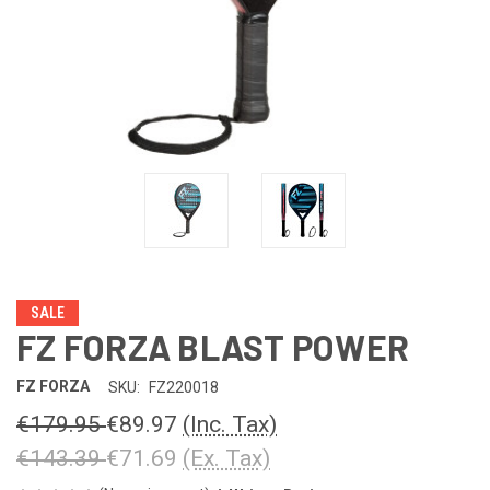
SALE
FZ FORZA BLAST POWER
FZ FORZA
SKU:
FZ220018
€179.95
€89.97
(Inc. Tax)
€143.39
€71.69
(Ex. Tax)