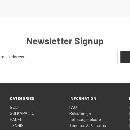
Newsletter Signup
CATEGORIES
INFORMATION
GOLF
FAQ
SULKAPALLO
Rekisteri- ja
PADEL
tietosuojaseloste
TENNIS
Toimitus & Palautus