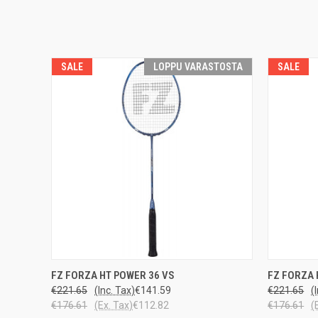
SALE
LOPPU VARASTOSTA
SALE
LOPPU
FZ FORZA HT POWER 36 VS
FZ FORZA 
QUICK VIEW
QUICK
VARASTOSTA
€221.65
(Inc. Tax)
€141.59
€221.65
(
€176.61
(Ex. Tax)
€112.82
€176.61
(