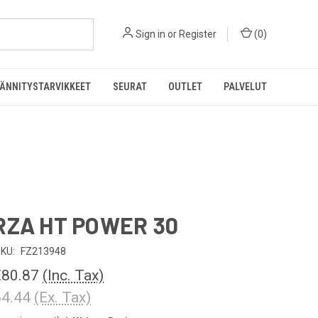
Sign in
or
Register
(
0
)
ÄNNITYSTARVIKKEET
SEURAT
OUTLET
PALVELUT
RZA HT POWER 30
KU:
FZ213948
€80.87
(Inc. Tax)
4.44
(Ex. Tax)