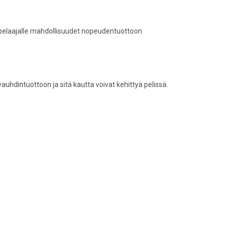
aa pelaajalle mahdollisuudet nopeudentuottoon.
ua vauhdintuottoon ja sitä kautta voivat kehittyä pelissä.