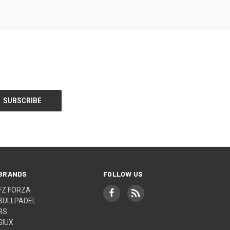
BRANDS
FOLLOW US
FZ FORZA
BULLPADEL
RS
SIUX