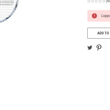
(N
CURRENT
Loppu
STOCK:
ADD TO 