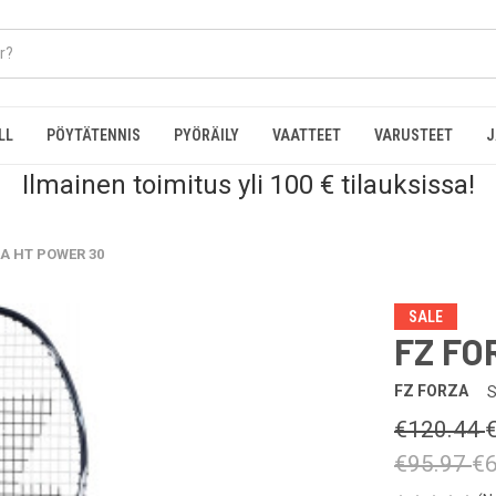
LL
PÖYTÄTENNIS
PYÖRÄILY
VAATTEET
VARUSTEET
J
Ilmainen toimitus yli 100 € tilauksissa!
A HT POWER 30
SALE
FZ FO
FZ FORZA
S
€120.44
€95.97
€6