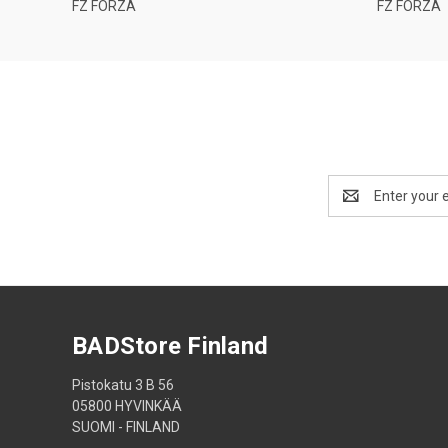
FZ FORZA
FZ FORZA
Email
Address
BADStore Finland
Pistokatu 3 B 56
05800 HYVINKÄÄ
SUOMI - FINLAND