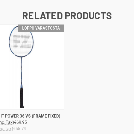
RELATED PRODUCTS
LOPPU VARASTOSTA
LOPPU
HT POWER 36 VS (FRAME FIXED)
 VIEW
VARASTOSTA
Inc. Tax)
€69.95
Ex. Tax)
€55.74