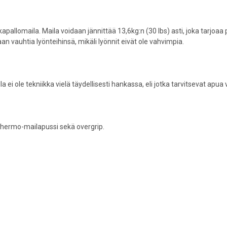
kapallomaila. Maila voidaan jännittää 13,6kg:n (30 lbs) asti, joka tarjo
 vauhtia lyönteihinsä, mikäli lyönnit eivät ole vahvimpia.
joilla ei ole tekniikka vielä täydellisesti hankassa, eli jotka tarvitsevat ap
thermo-mailapussi sekä overgrip.