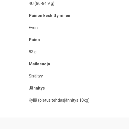
4U (80-84,9 g)
Painon keskittyminen
Even
Paino
83 g
Mailasuoja
Sisältyy
Jännitys
Kyllä (oletus tehdasjännitys 10kg)