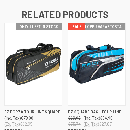
RELATED PRODUCTS
ONLY 1 LEFT IN STOCK
SALE
LOPPU VARASTOSTA
FZ FORZA TOUR LINE SQUARE
FZ SQUARE BAG - TOUR LINE
(Inc. Tax)
€79.00
€69.95
(Inc. Tax)
€34.98
(Ex. Tax)
€62.95
€55.74
(Ex. Tax)
€27.87