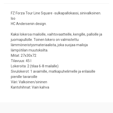
FZ Forza Tour Line Square -sulkapallokassi, sinivalkoinen.
Iso
HC Andersenin design.
Kaksi lokeroa mailoille, vaihtovaatteille, kengille, palloille ja
juomapullolle. Toinen lokero on valmistettu
lämmöneristysmateriaalista, joka suojaa mailoja
lämpötilan muutoksilta.
Mitat: 27x30x72
Tilavuus: 45 l
Lokeroita: 2 (tilaa 6-8 mailalle)
Sivulokerot: 1 avaimille, matkapuhelimelle ja erilaisille
pienille tavaroille
Väri: Valkoinen/sininen
Kantohihnat: Vain kahva