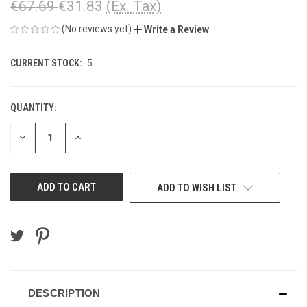
€67.69
€31.83
(Ex. Tax)
(No reviews yet)
Write a Review
CURRENT STOCK:
5
QUANTITY:
DECREASE
INCREASE
QUANTITY
QUANTITY
OF
OF
UNDEFINED
UNDEFINED
ADD TO WISH LIST
DESCRIPTION