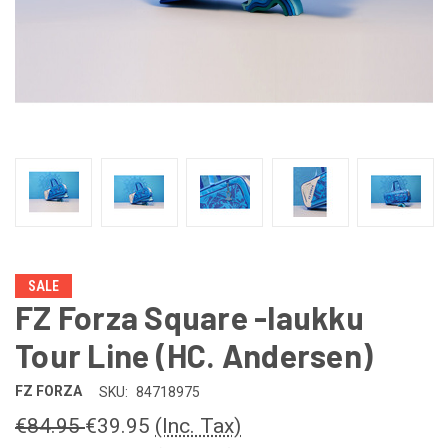
SALE
FZ Forza Square -laukku
Tour Line (HC. Andersen)
FZ FORZA
SKU:
84718975
€84.95
€39.95
(Inc. Tax)