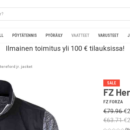
LL
PÖYTÄTENNIS
PYÖRÄILY
VAATTEET
VARUSTEET
J
Ilmainen toimitus yli 100 € tilauksissa!
ereford jr. jacket
SALE
FZ Her
FZ FORZA
€79.96
€2
€63.71
€2
(N