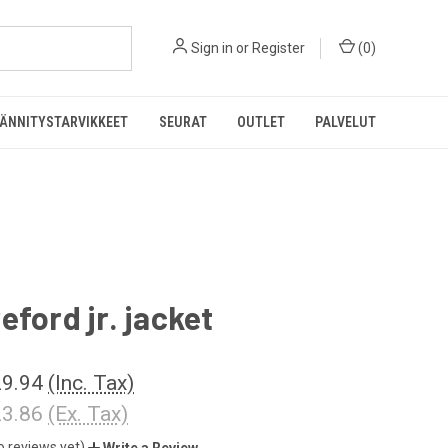
Sign in
or
Register
(
0
)
ÄNNITYSTARVIKKEET
SEURAT
OUTLET
PALVELUT
eford jr. jacket
9.94
(Inc. Tax)
3.86
(Ex. Tax)
o reviews yet)
Write a Review