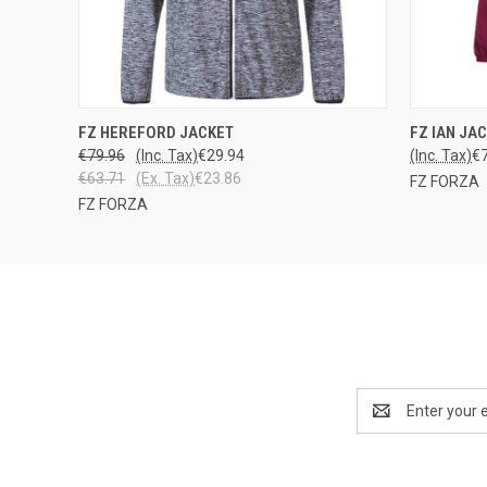
QUICK VIEW
VIEW OPTIONS
QUICK
FZ HEREFORD JACKET
FZ IAN JA
€79.96
(Inc. Tax)
€29.94
(Inc. Tax)
€
€63.71
(Ex. Tax)
€23.86
FZ FORZA
FZ FORZA
Email
Address