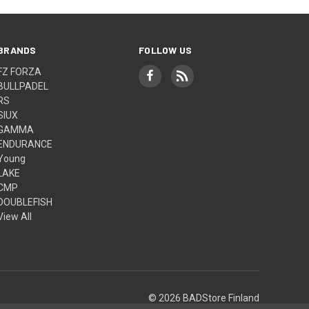
BRANDS
FOLLOW US
FZ FORZA
BULLPADEL
RS
SIUX
GAMMA
ENDURANCE
Young
LAKE
CMP
DOUBLEFISH
View All
© 2026 BADStore Finland