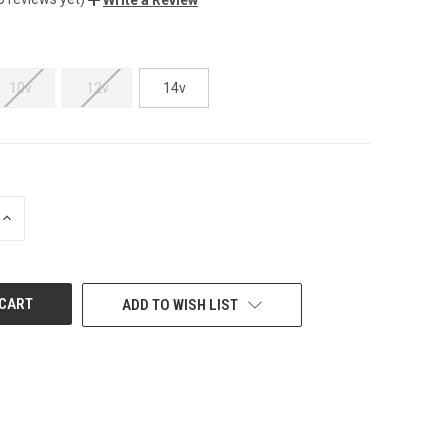
10v
12v
14v
INCREASE
QUANTITY
OF
UNDEFINED
ADD TO WISH LIST