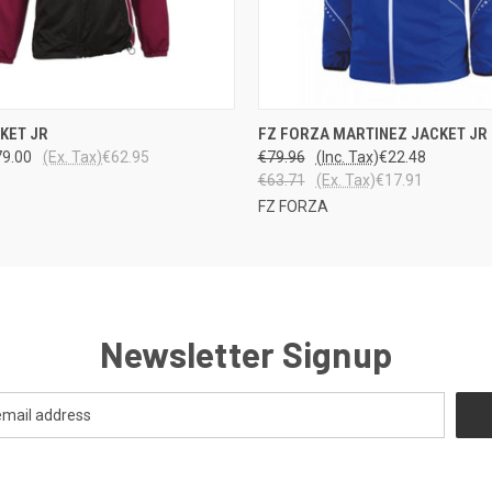
 VIEW
VIEW OPTIONS
QUICK VIEW
VIEW 
CKET JR
FZ FORZA MARTINEZ JACKET JR
79.00
(Ex. Tax)
€62.95
€79.96
(Inc. Tax)
€22.48
€63.71
(Ex. Tax)
€17.91
FZ FORZA
Newsletter Signup