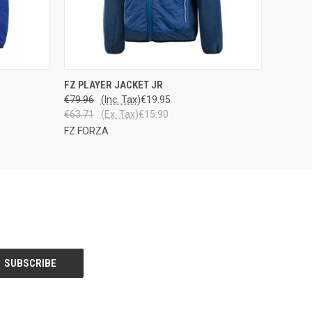
OPTIONS
QUICK VIEW
VIEW OPTIONS
FZ PLAYER JACKET JR
€79.96
(Inc. Tax)
€19.95
€63.71
(Ex. Tax)
€15.90
FZ FORZA