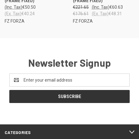
(FRAME FIXED)
(FRAME FIXED)
(Inc. Tax)
€50.50
€221.65
(Inc. Tax)
€60.63
(Ex. Tax)
€40.24
€176.61
(Ex. Tax)
€48.31
FZ FORZA
FZ FORZA
Newsletter Signup
Email
Address
CATEGORIES