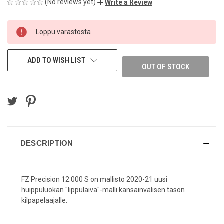
(No reviews yet)
Write a Review
CURRENT
Loppu varastosta
STOCK:
ADD TO WISH LIST
OUT OF STOCK
DESCRIPTION
FZ Precision 12.000 S on mallisto 2020-21 uusi
huippuluokan "lippulaiva"-malli kansainvälisen tason
kilpapelaajalle.