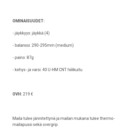
OMINAISUUDET:
- jäykkyys: jäykkä (4)
- balanssi: 290-295mm (medium)
- paino: 87g
- kehys- ja varsi: 40 U-HM CNT hiilikuitu
OVH:
219 €
Maila tulee jännitettynä ja mailan mukana tulee thermo-
mailapussi sekä overgrip.