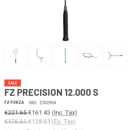
SALE
FZ PRECISION 12.000 S
FZ FORZA
SKU:
Z302954
€221.65
€161.43
(Inc. Tax)
€176.61
€128.63
(Ex. Tax)