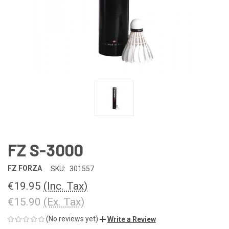
FZ S-3000
FZ FORZA
SKU:
301557
€19.95
(Inc. Tax)
€15.90
(Ex. Tax)
(No reviews yet)
Write a Review