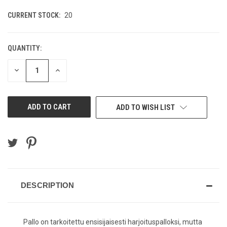
CURRENT STOCK:
20
QUANTITY:
DECREASE
INCREASE
QUANTITY
QUANTITY
OF
OF
UNDEFINED
UNDEFINED
ADD TO WISH LIST
DESCRIPTION
Pallo on tarkoitettu ensisijaisesti harjoituspalloksi, mutta