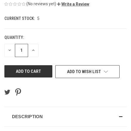
(No reviews yet)
Write a Review
CURRENT STOCK:
5
QUANTITY:
DECREASE
INCREASE
QUANTITY
QUANTITY
OF
OF
UNDEFINED
UNDEFINED
ADD TO WISH LIST
DESCRIPTION