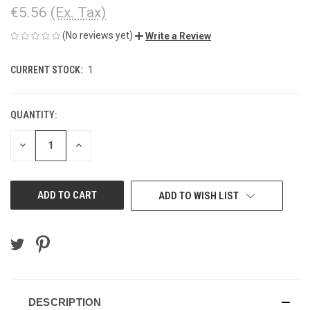
€5.56
(Ex. Tax)
(No reviews yet)
Write a Review
CURRENT STOCK:
1
QUANTITY:
DECREASE
INCREASE
QUANTITY
QUANTITY
OF
OF
UNDEFINED
UNDEFINED
ADD TO WISH LIST
DESCRIPTION