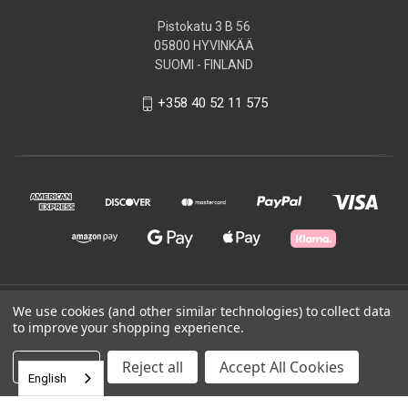
Pistokatu 3 B 56
05800 HYVINKÄÄ
SUOMI - FINLAND
+358 40 52 11 575
© 2026 BADStore Finland
We use cookies (and other similar technologies) to collect data
to improve your shopping experience.
Powered by
BigCommerce
Settings
Reject all
Accept All Cookies
English
Theme by
Weizen Young