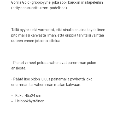
Gorilla Gold -grippipyyhe, joka sopii kaikkiin mailapeleihin
(erityisen suosittu mm. padelissa).
Tällä pyyhkeellä varmistat, että sinulla on aina täydellinen
pito mailasi kahvasta ilman, että grippiä tarvitsisi vaihtaa
uuteen ennen jokaista ottelua.
- Pienet virheet pelissä vähenevät paremman pidon
ansiosta.
- Päätä itse pidon lujuus painamalla pyyhettä joko
enemmän tai vähemmän mailan kahvaan.
Koko: 45x24 cm
Helppokäyttöinen