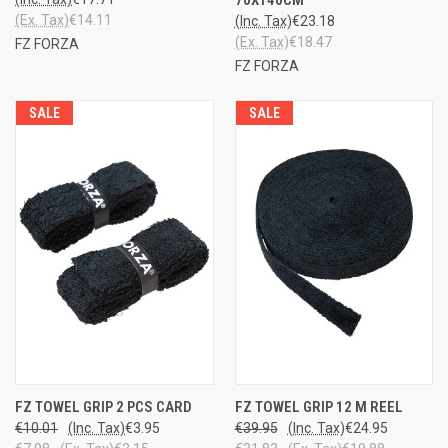
70X140CM
(Ex. Tax)
€14.11
(Inc. Tax)
€23.18
(Ex. Tax)
€18.47
FZ FORZA
FZ FORZA
SALE
SALE
FZ TOWEL GRIP 2 PCS CARD
FZ TOWEL GRIP 12 M REEL
€10.01
(Inc. Tax)
€3.95
€39.95
(Inc. Tax)
€24.95