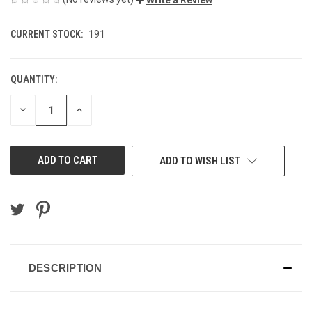
CURRENT STOCK:
191
QUANTITY:
DECREASE
INCREASE
QUANTITY
QUANTITY
OF
OF
UNDEFINED
UNDEFINED
ADD TO WISH LIST
DESCRIPTION