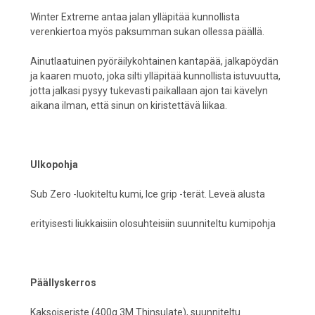
Winter Extreme antaa jalan ylläpitää kunnollista
verenkiertoa myös paksumman sukan ollessa päällä.
Ainutlaatuinen pyöräilykohtainen kantapää, jalkapöydän
ja kaaren muoto, joka silti ylläpitää kunnollista istuvuutta,
jotta jalkasi pysyy tukevasti paikallaan ajon tai kävelyn
aikana ilman, että sinun on kiristettävä liikaa.
Ulkopohja
Sub Zero -luokiteltu kumi, Ice grip -terät. Leveä alusta
erityisesti liukkaisiin olosuhteisiin suunniteltu kumipohja
Päällyskerros
Kaksoiseriste (400g 3M Thinsulate), suunniteltu