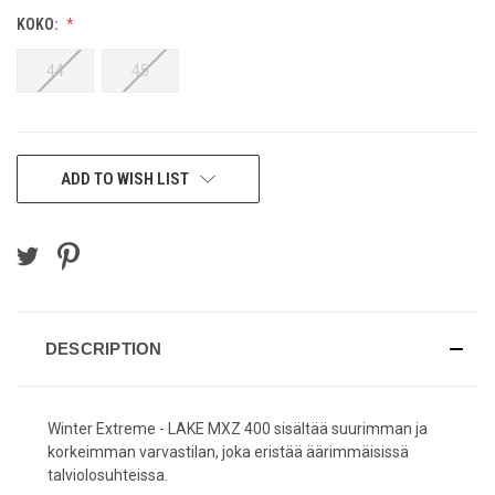
KOKO:
44
45
CURRENT
ADD TO WISH LIST
STOCK:
DESCRIPTION
Winter Extreme - LAKE MXZ 400 sisältää suurimman ja
korkeimman varvastilan, joka eristää äärimmäisissä
talviolosuhteissa.