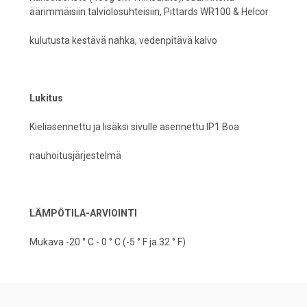
äärimmäisiin talviolosuhteisiin, Pittards WR100 & Helcor
kulutusta kestävä nahka, vedenpitävä kalvo
Lukitus
Kieliasennettu ja lisäksi sivulle asennettu IP1 Boa
nauhoitusjärjestelmä
LÄMPÖTILA-ARVIOINTI
Mukava -20 ° C - 0 ° C (-5 ° F ja 32 ° F)