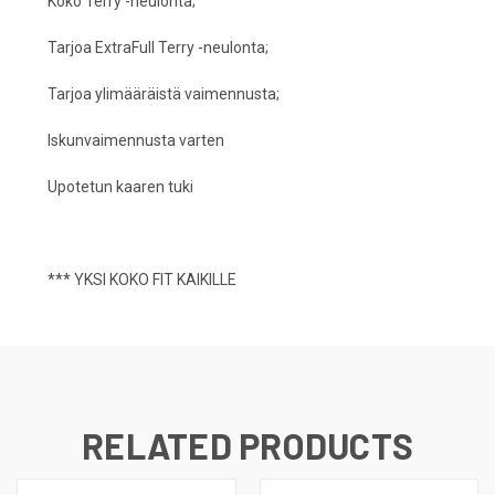
Koko Terry -neulonta;
Tarjoa ExtraFull Terry -neulonta;
Tarjoa ylimääräistä vaimennusta;
Iskunvaimennusta varten
Upotetun kaaren tuki
*** YKSI KOKO FIT KAIKILLE
RELATED PRODUCTS