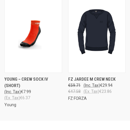
YOUNG – CREW SOCK IV
FZ JARDEE M CREW NECK
(SHORT)
€59.71
(Inc. Tax)
€29.94
€47.58
(Ex. Tax)
€23.86
(Inc. Tax)
€7.99
(Ex. Tax)
€6.37
FZ FORZA
Young