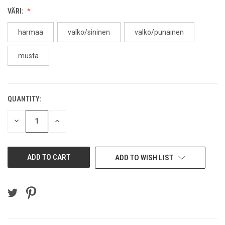
VÄRI:
harmaa
valko/sininen
valko/punainen
musta
QUANTITY:
CURRENT
STOCK:
DECREASE
INCREASE
QUANTITY
QUANTITY
OF
OF
UNDEFINED
UNDEFINED
ADD TO WISH LIST