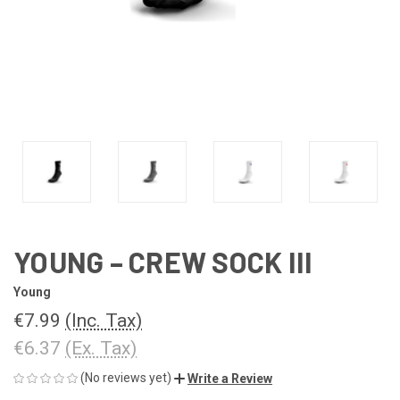
YOUNG – CREW SOCK III
Young
€7.99
(Inc. Tax)
€6.37
(Ex. Tax)
(No reviews yet)
Write a Review