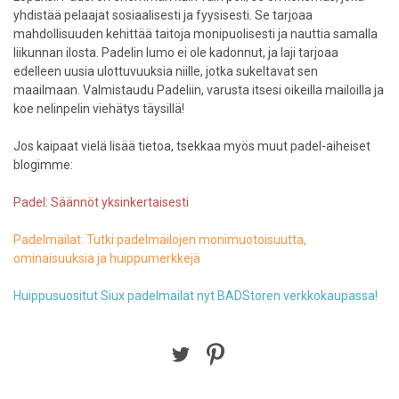
yhdistää pelaajat sosiaalisesti ja fyysisesti. Se tarjoaa
mahdollisuuden kehittää taitoja monipuolisesti ja nauttia samalla
liikunnan ilosta. Padelin lumo ei ole kadonnut, ja laji tarjoaa
edelleen uusia ulottuvuuksia niille, jotka sukeltavat sen
maailmaan. Valmistaudu Padeliin, varusta itsesi oikeilla mailoilla ja
koe nelinpelin viehätys täysillä!
Jos kaipaat vielä lisää tietoa, tsekkaa myös muut padel-aiheiset
blogimme:
Padel: Säännöt yksinkertaisesti
Padelmailat: Tutki padelmailojen monimuotoisuutta,
ominaisuuksia ja huippumerkkejä
Huippusuositut Siux padelmailat nyt BADStoren verkkokaupassa!