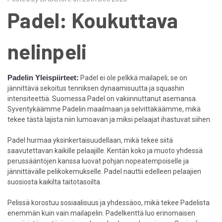
Padel: Koukuttava
nelinpeli
Padelin Yleispiirteet:
Padel ei ole pelkkä mailapeli; se on
jännittävä sekoitus tenniksen dynaamisuutta ja squashin
intensiteettiä. Suomessa Padel on vakiinnuttanut asemansa.
Syventykäämme Padelin maailmaan ja selvittäkäämme, mikä
tekee tästä lajista niin lumoavan ja miksi pelaajat ihastuvat siihen.
Padel hurmaa yksinkertaisuudellaan, mikä tekee siitä
saavutettavan kaikille pelaajille. Kentän koko ja muoto yhdessä
perussääntöjen kanssa luovat pohjan nopeatempoiselle ja
jännittävälle pelikokemukselle. Padel nauttii edelleen pelaajien
suosiosta kaikilta taitotasoilta.
Pelissä korostuu sosiaalisuus ja yhdessäoo, mikä tekee Padelista
enemmän kuin vain mailapelin. Padelkenttä luo erinomaisen