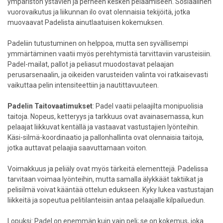
ympäristön ystävien ja perheen kesken pelaamiseen. Sosiaalinen
vuorovaikutus ja liikunnan ilo ovat olennaisia tekijöitä, jotka
muovaavat Padelista ainutlaatuisen kokemuksen.
Padeliin tutustuminen on helppoa, mutta sen syvällisempi
ymmärtäminen vaatii myös perehtymistä tarvittaviin varusteisiin.
Padel-mailat, pallot ja peliasut muodostavat pelaajan
perusarsenaalin, ja oikeiden varusteiden valinta voi ratkaisevasti
vaikuttaa pelin intensiteettiin ja nautittavuuteen.
Padelin Taitovaatimukset
: Padel vaatii pelaajilta monipuolisia
taitoja. Nopeus, ketteryys ja tarkkuus ovat avainasemassa, kun
pelaajat liikkuvat kentällä ja vastaavat vastustajien lyönteihin.
Käsi-silmä-koordinaatio ja pallonhallinta ovat olennaisia taitoja,
jotka auttavat pelaajia saavuttamaan voiton.
Voimakkuus ja peliäly ovat myös tärkeitä elementtejä. Padelissa
tarvitaan voimaa lyönteihin, mutta samalla älykkäät taktiikat ja
pelisilmä voivat kääntää ottelun edukseen. Kyky lukea vastustajan
liikkeitä ja sopeutua pelitilanteisiin antaa pelaajalle kilpailuedun.
Lopuksi: Padel on enemmän kuin vain peli; se on kokemus, joka