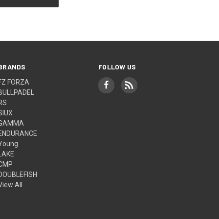
BRANDS
FOLLOW US
FZ FORZA
BULLPADEL
RS
SIUX
GAMMA
ENDURANCE
Young
LAKE
CMP
DOUBLEFISH
View All