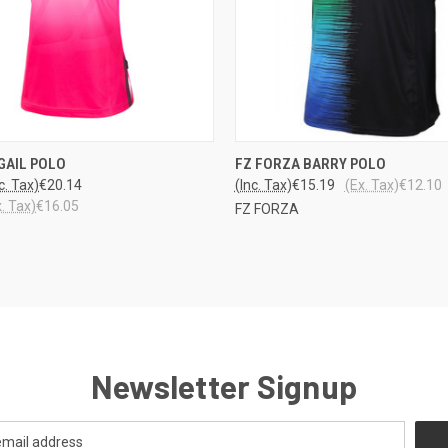
LO
 VIEW
VIEW OPTIONS
GAIL POLO
FZ FORZA BARRY POLO
QUICK VIEW
VARA
c. Tax)
€20.14
(Inc. Tax)
€15.19
(Ex. Tax)
€12.10
x. Tax)
€16.05
FZ FORZA
Newsletter Signup