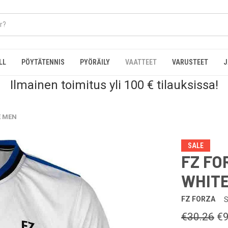
LL
PÖYTÄTENNIS
PYÖRÄILY
VAATTEET
VARUSTEET
J
Ilmainen toimitus yli 100 € tilauksissa!
E MEN
SALE
FZ FO
WHIT
FZ FORZA
S
€30.26
€9