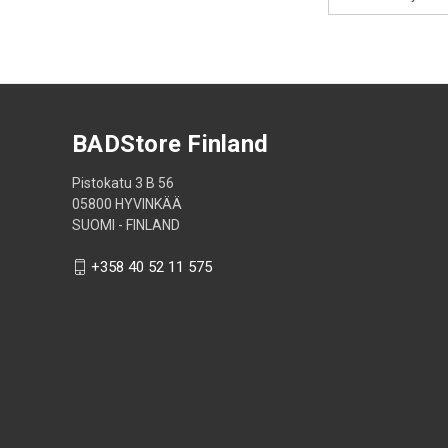
Address
BADStore Finland
Pistokatu 3 B 56
05800 HYVINKÄÄ
SUOMI - FINLAND
+358 40 52 11 575