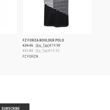
PPU
QUICK VIEW
VIEW OPTIONS
FZ FORZA BOULDER POLO
STOSTA
€39.95
(Inc. Tax)
€19.98
€31.83
(Ex. Tax)
€15.92
FZ FORZA