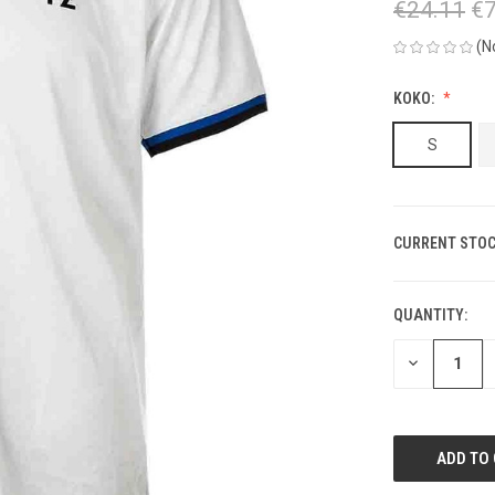
€24.11
€7
(N
KOKO:
S
CURRENT STOC
QUANTITY:
DECREASE
QUANTITY
OF
UNDEFINED