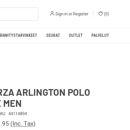
Sign in
or
Register
(
0
)
ÄNNITYSTARVIKKEET
SEURAT
OUTLET
PALVELUT
RZA ARLINGTON POLO
E MEN
KU:
44114894
.95
(Inc. Tax)