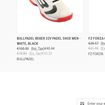
QUICK VIEW
VIEW OPTIONS
QUICK
BULLPADEL BEKER 22V PADEL SHOE MEN -
FZ FORZA 
WHITE, BLACK
€39.47
(In
€31.45
(E
€100.20
(Inc. Tax)
€40.44
€79.84
(Ex. Tax)
€32.22
FZ FORZA
BULLPADEL
Email