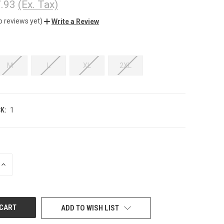
.93
(Ex. Tax)
o reviews yet)
Write a Review
M
L
XL
2XL
K:
1
INCREASE
QUANTITY
OF
UNDEFINED
ADD TO WISH LIST