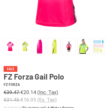
SALE
FZ Forza Gail Polo
FZ FORZA
€39.47
€20.14
(Inc. Tax)
€31.45
€16.05
(Ex. Tax)
(No reviews yet)
Write a Review