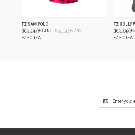
LOPPU
QUICK
FZ SAM POLO
FZ HOLLY 
QUICK VIEW
VARASTOSTA
(Inc. Tax)
€10.01
(Ex. Tax)
€7.98
(Inc. Tax)
€
FZ FORZA
FZ FORZA
Email
Address