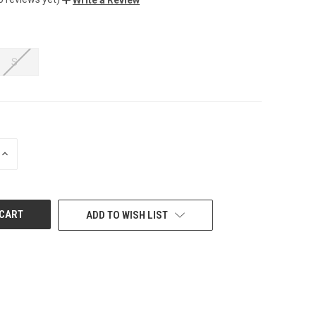
S
INCREASE
QUANTITY
OF
UNDEFINED
ADD TO WISH LIST