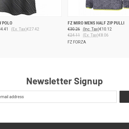
 VIEW
VIEW OPTIONS
QUICK VIEW
VIEW 
W POLO
FZ MIRO MENS HALF ZIP PULLI
34.41
(Ex. Tax)
€27.42
€30.26
(Inc. Tax)
€10.12
€24.11
(Ex. Tax)
€8.06
FZ FORZA
Newsletter Signup