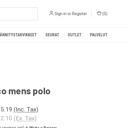
Sign in
or
Register
(
0
)
ÄNNITYSTARVIKKEET
SEURAT
OUTLET
PALVELUT
co mens polo
5.19
(Inc. Tax)
2.10
(Ex. Tax)
o reviews yet)
Write a Review