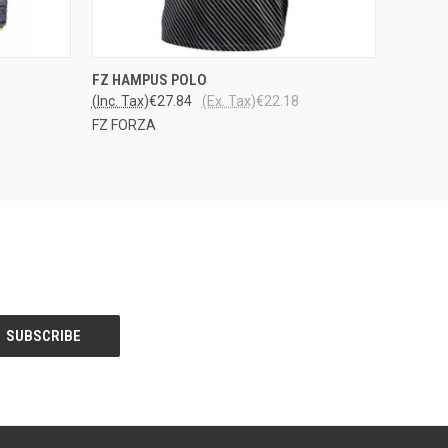
OPTIONS
QUICK VIEW
VIEW OPTIONS
FZ HAMPUS POLO
(Inc. Tax)
€27.84
(Ex. Tax)
€22.18
FZ FORZA