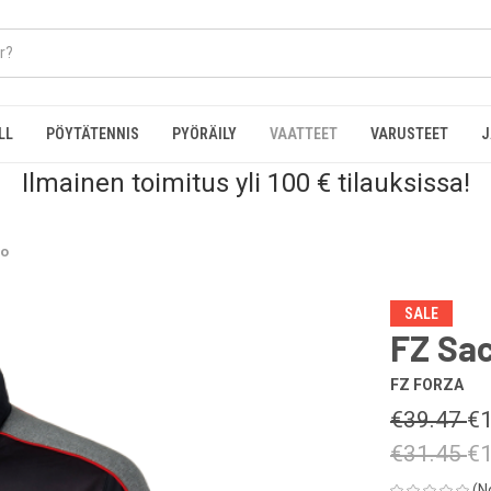
LL
PÖYTÄTENNIS
PYÖRÄILY
VAATTEET
VARUSTEET
J
Ilmainen toimitus yli 100 € tilauksissa!
lo
SALE
FZ Sa
FZ FORZA
€39.47
€1
€31.45
€1
(N