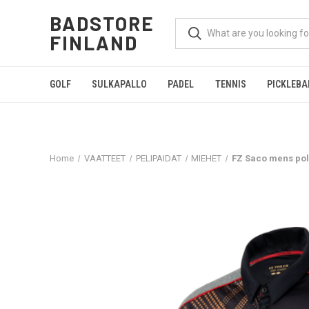
BADSTORE
FINLAND
GOLF
SULKAPALLO
PADEL
TENNIS
PICKLEBA
Home
VAATTEET
PELIPAIDAT
MIEHET
FZ Saco mens po