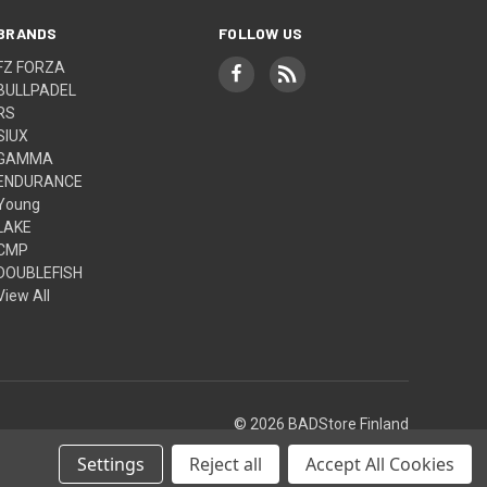
BRANDS
FOLLOW US
FZ FORZA
BULLPADEL
RS
SIUX
GAMMA
ENDURANCE
Young
LAKE
CMP
DOUBLEFISH
View All
© 2026 BADStore Finland
Settings
Reject all
Accept All Cookies